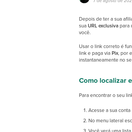
7 de agosto de 20
Depois de ter a sua afil
sua
URL exclusiva
para 
você.
Usar o link correto é f
link e paga via
Pix
, por 
instantaneamente no seu
Como localizar e
Para encontrar o seu lin
Acesse a sua conta 
No menu lateral es
Você verá uma list