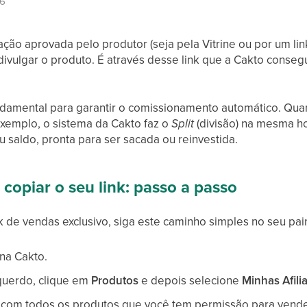
26
iação aprovada pelo produtor (seja pela Vitrine ou por um lin
divulgar o produto. É através desse link que a Cakto conseg
undamental para garantir o comissionamento automático. Qua
exemplo, o sistema da Cakto faz o
Split
(divisão) na mesma ho
 saldo, pronta para ser sacada ou reinvestida.
 copiar o seu link: passo a passo
k de vendas exclusivo, siga este caminho simples no seu pai
na Cakto.
querdo, clique em
Produtos
e depois selecione
Minhas Afili
a com todos os produtos que você tem permissão para vende