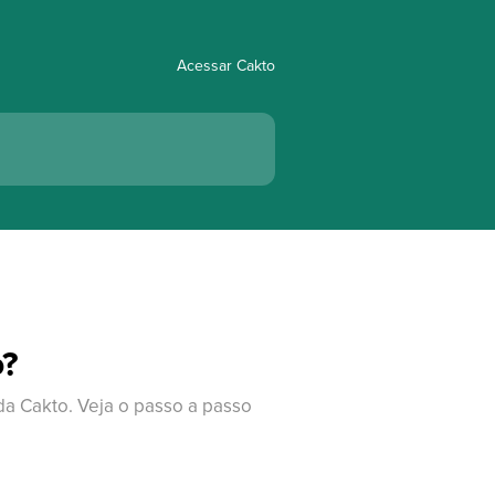
Acessar Cakto
o?
 da Cakto. Veja o passo a passo