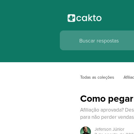
Todas as coleções
Afilia
Como pegar 
Afiliação aprovada? Des
para não perder vendas 
Jeferson
Júnior