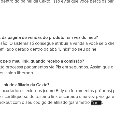
 dentro do painel da Cakto. Isso evita que você perca os pa
ink da página de vendas do produtor em vez do meu?
ão. O sistema só consegue atribuir a venda a você se o clien
 afiliado gerado dentro da aba "Links" do seu painel.
ix pelo meu link, quando recebo a comissão?
kto processa pagamentos via
Pix
em segundos. Assim que o 
eu saldo liberado.
link de afiliado da Cakto?
encurtadores externos (como Bitly ou ferramentas próprias) 
s certifique-se de testar o link encurtado uma vez para gar
eckout com o seu código de afiliado (parâmetro
).
?ref=