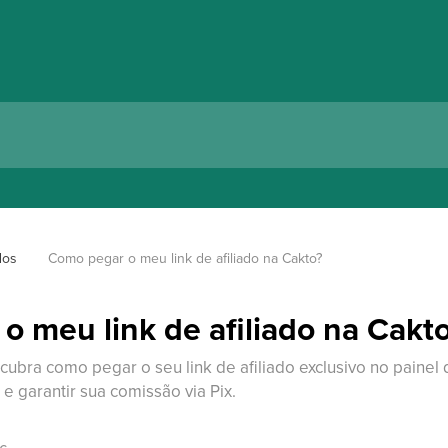
dos
Como pegar o meu link de afiliado na Cakto?
o meu link de afiliado na Cakt
cubra como pegar o seu link de afiliado exclusivo no painel
e garantir sua comissão via Pix.