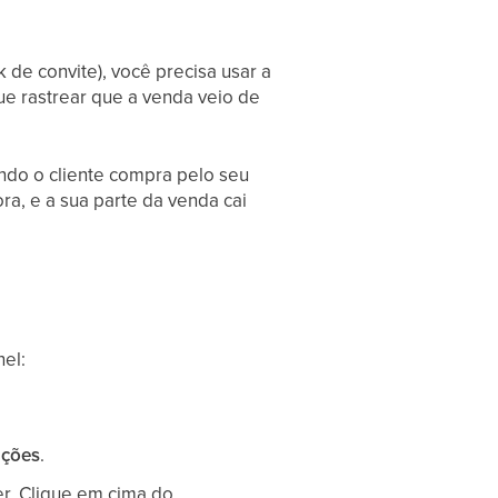
k de convite), você precisa usar a
ue rastrear que a venda veio de
ndo o cliente compra pelo seu
ra, e a sua parte da venda cai
nel:
ações
.
r. Clique em cima do