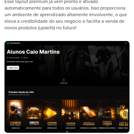
Esse layout premium já vem pronto e ativado
automaticamente para todos os usuários. Isso proporciona
um ambiente de aprendizado altamente envolvente, o que
eleva a credibilidade do seu negócio e facilita a venda de
novos produtos (
upsells
) no futuro!