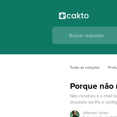
Todas as coleções
Prod
Porque não r
Não recebeu o e-mail da
imediato via Pix e confi
Jeferson
Júnior