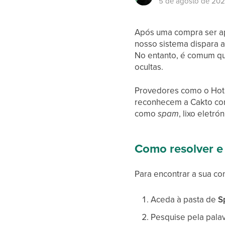
5 de agosto de 20
Após uma compra ser a
nosso sistema dispara 
No entanto, é comum qu
ocultas.
Provedores como o Hotma
reconhecem a Cakto com
como
spam
, lixo eletró
Como resolver e 
Para encontrar a sua co
Aceda à pasta de
S
Pesquise pela palav