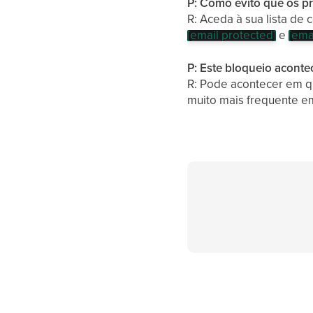
P: Como evito que os p
R: Aceda à sua lista de
[email protected]
e
[ema
P: Este bloqueio acont
R: Pode acontecer em q
muito mais frequente em