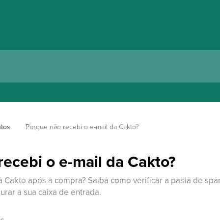
utos
Porque não recebi o e-mail da Cakto?
ecebi o e-mail da Cakto?
 Cakto após a compra? Saiba como verificar a pasta de spam
gurar a sua caixa de entrada.