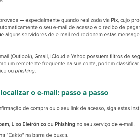
26
provada — especialmente quando realizada via
Pix
, cujo pr
automaticamente o seu e-mail de acesso e o recibo de pa
e alguns servidores de e-mail redirecionem estas mensagen
il (Outlook), Gmail, iCloud e Yahoo possuem filtros de seg
o um remetente frequente na sua conta, podem classificar
nico ou
phishing
.
localizar o e-mail: passo a passo
nfirmação de compra ou o seu link de acesso, siga estas ins
pam
,
Lixo Eletrónico
ou
Phishing
no seu serviço de e-mail.
ra "Cakto" na barra de busca.